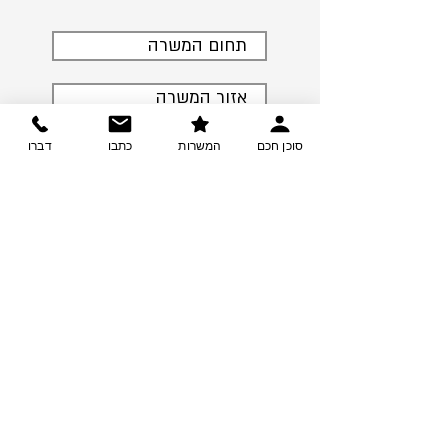
תחום המשרה
אזור המשרה
סוכן חכם
המשרות
כתבו
דברו
.שלחו לי רק פרסומים רלוונטיים
קראתי ואישרתי את תנאי השימוש
< עדכנו אותי