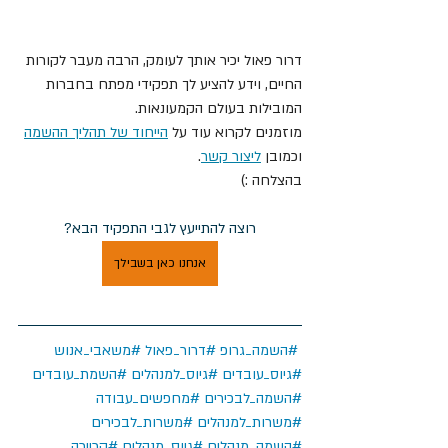
דרור פאול יכיר אותך לעומק, הרבה מעבר לקורות 
החיים, וידע להציע לך תפקידי מפתח בחברות 
המובילות בעולם הקמעונאות.
מוזמנים לקרוא עוד על 
הייחוד של תהליך ההשמה
וכמובן 
ליצור קשר
.
בהצלחה :)
רוצה להתייעץ לגבי התפקיד הבא?
אנחנו כאן בשבילך
#השמה_גרופ
#דרור_פאול
#משאבי_אנוש
#גיוס_עובדים
#גיוס_למנהלים
#השמת_עובדים
#השמה_לבכירים
#מחפשים_עבודה
#משרות_למנהלים
#משרות_לבכירים
#השמה_מנהלים
#גיוס_מנהלים
#קריירה