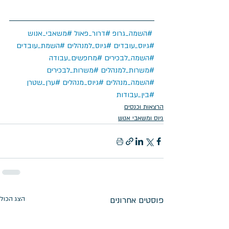
#השמה_גרופ
#דרור_פאול
#משאבי_אנוש
#גיוס_עובדים
#גיוס_למנהלים
#השמת_עובדים
#השמה_לבכירים
#מחפשים_עבודה
#משרות_למנהלים
#משרות_לבכירים
#השמה_מנהלים
#גיוס_מנהלים
#ערן_שטרן
#בין_עבודות
הרצאות וכנסים
גיוס ומשאבי אנוש
פוסטים אחרונים
הצג הכול