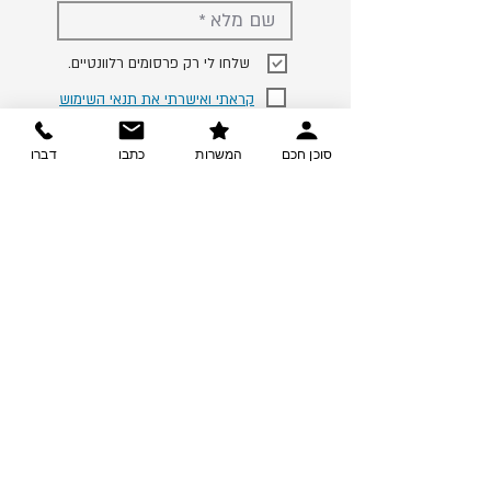
.שלחו לי רק פרסומים רלוונטיים
קראתי ואישרתי את תנאי השימוש
< עדכנו אותי
סוכן חכם
המשרות
כתבו
דברו
צרו קשר
ההזדמנות שלך בקריירה