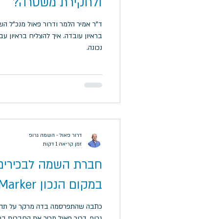
ולחקירת משטרה?
ד"ר אמיר הלמר ודרור פאול מנכ"ל ה
בראיון עובדה. איך להצליח בראיון 
נכונה.
דרור פאול - השמה גרופ
זמן קריאה 1 דקות
חברת השמה לבכירים:
במקום הנכון TheMarker
כתבה שהתפרסמה בדה מרקר על תהל
גרופ. דרור פאול מכיר את החברות