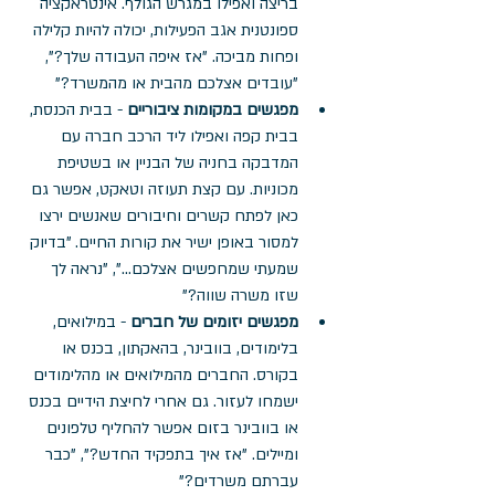
בריצה ואפילו במגרש הגולף. אינטראקציה 
ספונטנית אגב הפעילות, יכולה להיות קלילה 
ופחות מביכה. "אז איפה העבודה שלך?", 
"עובדים אצלכם מהבית או מהמשרד?"
מפגשים במקומות ציבוריים
 - בבית הכנסת, 
בבית קפה ואפילו ליד הרכב חברה עם 
המדבקה בחניה של הבניין או בשטיפת 
מכוניות. עם קצת תעוזה וטאקט, אפשר גם 
כאן לפתח קשרים וחיבורים שאנשים ירצו 
למסור באופן ישיר את קורות החיים. "בדיוק 
שמעתי שמחפשים אצלכם...", "נראה לך 
שזו משרה שווה?"
מפגשים יזומים של חברים
 - במילואים, 
בלימודים, בוובינר, בהאקתון, בכנס או 
בקורס. החברים מהמילואים או מהלימודים 
ישמחו לעזור. גם אחרי לחיצת הידיים בכנס 
או בוובינר בזום אפשר להחליף טלפונים 
ומיילים. "אז איך בתפקיד החדש?", "כבר 
עברתם משרדים?"