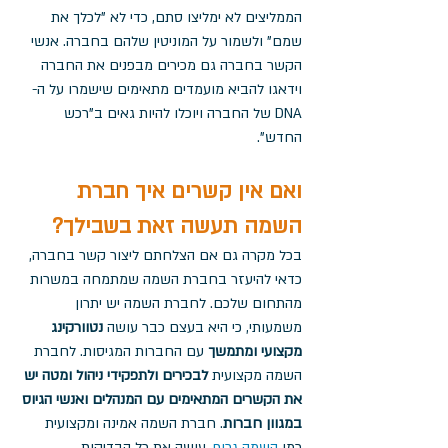
הממליצים לא ימליצו סתם, כדי לא "לכלך את 
שמם" ולשמור על המוניטין שלהם בחברה. אנשי 
הקשר בחברה גם מכירים מבפנים את החברה 
וידאגו להביא מועמדים מתאימים שישמרו על ה-
DNA של החברה ויוכלו להיות גאים ב"רכש 
החדש". 
ואם אין קשרים איך חברת 
השמה תעשה זאת בשבילך?
בכל מקרה גם אם הצלחתם ליצור קשר בחברה, 
כדאי להיעזר בחברת השמה שמתמחה במשרות 
מהתחום שלכם. לחברת השמה יש יתרון 
משמעותי, כי היא בעצם כבר עושה 
נטוורקינג 
מקצועי ומתמשך
 עם החברות המגיסות. לחברת 
השמה מקצועית 
לבכירים ולתפקידי ניהול ומטה יש 
את הקשרים המתאימים עם המנהלים ואנשי הגיוס 
במגוון חברות
. חברת השמה אמינה ומקצועית 
כמו 
השמה גרופ
, עושה את כל הבדיקות 