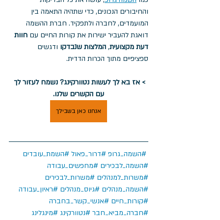
והחיבורים הנכונים, כדי שתהיה התאמה בין 
המועמדים, לחברה ולתפקיד. חברת ההשמה 
דואגת להעביר ישירות את קורות החיים עם 
חוות 
דעת מקצועית
, 
המלצות שנבדקו
 ודגשים 
ספציפיים מתוך הכרות הדדית.
> אז בא לך לעשות נטוורקינג? נשמח לעזור לך 
עם הקשרים שלנו.
אנחנו כאן בשבילך
#השמה_גרופ
#דרור_פאול
#השמת_עובדים
#השמה_לבכירים
#מחפשים_עבודה
#משרות_למנהלים
#משרות_לבכירים
#השמה_מנהלים
#גיוס_מנהלים
#ראיון_עבודה
#קורות_חיים
#אנשי_קשר_בחברה
#חברה_מביא_חבר
#נטוורקינג
#מינגלינג