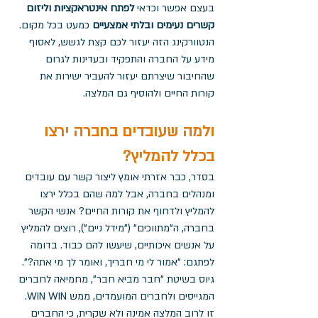
בעצם אפשר וכדאי 
לפתח אינטראקציות וליזום 
קשרים נעימים ובלתי אמצעיים
 כמעט בכל מקום. 
הנטוורקינג הזה יעזור לכם קצת לגשש, לאסוף 
מידע על החברה והתפקיד ובעדינות לגרום 
שהחיבור שיצרתם יעזור להעביר ישירות את 
קורות החיים ולהוסיף גם המלצה. 
ולמה שעובדים בחברה ירצו 
בכלל להמליץ?
בסדר, כבר אזרתי אומץ ליצור קשר עם עובדים 
ומנהלים בחברה, אבל למה שהם בכלל ירצו 
להמליץ ולדחוף את קורות החיים? אנשי הקשר 
בחברה, ה"מתווכים" ("מידל ניים"), רוצים להמליץ 
על אנשים איכותיים, שיעשו להם כבוד. בדומה 
לפתגם: "אמור לי מי חבריך, ואומר לך מי אתה?". 
גיוס בשיטת "חבר מביא חבר", מחמיאה לחברים 
המגייסים ולחברים המועמדים, ממש WIN WIN. 
זו לרוב המלצה אמינה ולא שקרית, כי החברים 