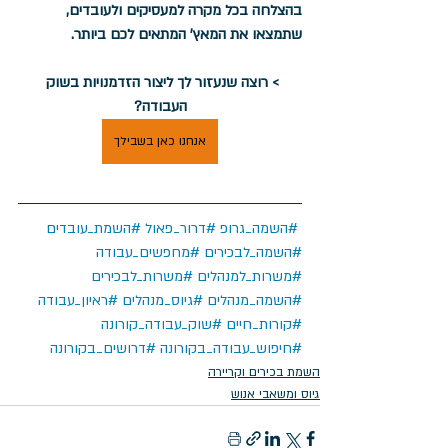
בהצלחה בכל מקרה למעסיקים ולעובדים, 
שתמצאו את המאץ' המתאים לכם ביותר. 
> רוצה שנעזור לך ליצור הזדמנויות בשוק 
העבודה?
אנחנו כאן בשבילך
#השמה_גרופ
#דרור_פאול
#השמת_עובדים
#השמה_לבכירים
#מחפשים_עבודה
#משרות_למנהלים
#משרות_לבכירים
#השמה_מנהלים
#גיוס_מנהלים
#ראיון_עבודה
#קורות_חיים
#שוק_עבודה_קורונה
#חיפוש_עבודה_בקורונה
#דרושים_בקורונה
השמת בכירים וקריירה
גיוס ומשאבי אנוש