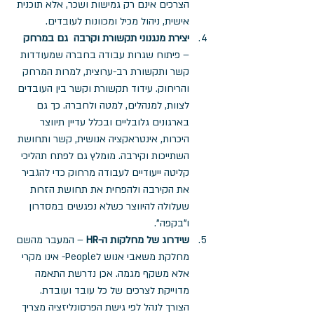
הצרכים אינם רק גמישות ושכר, אלא תוכנית 
אישית, ניהול מכיל ומכוונות לעובדים.
יצירת מנגנוני תקשורת וקרבה  גם במרחק
– פיתוח שגרות עבודה בחברה שמעודדות 
קשר ותקשורת רב-ערוצית, למרות המרחק 
והריחוק. עידוד תקשורת וקשר בין העובדים 
לצוות, למנהלים, למטה ולחברה. כך גם 
בארגונים גלובליים ובכלל עדיין תיווצר 
היכרות, אינטראקציה אנושית, קשר ותחושת 
השתייכות וקירבה. מומלץ גם לפתח תהליכי 
קליטה ייעודיים לעבודה מרחוק כדי להגביר 
את הקירבה ולהפחית את תחושת הזרות 
שעלולה להיווצר כשלא נפגשים במסדרון 
ו"בקפה".
שידרוג של מחלקות ה-HR
 – המעבר מהשם 
מחלקת משאבי אנוש לPeople- אינו מקרי 
אלא משקף מגמה. אכן נדרשת התאמה 
מדוייקת לצרכים של כל עובד ועובדת. 
הצורך לנהל לפי גישת הפרסונליזציה מצריך 